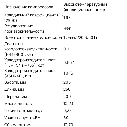
Высокотемпературный
Назначение компрессора
(кондиционирование)
Холодильный коэффициент (EN
1,97
12900)
Регулирование
Нет
производительности
Электропитание компрессора
1 фаза/220 В/50 Гц
Диапазон
холодопроизводительности
0-1
(EN 12900), кВт
Холодопроизводительность
0,867
(Т0=+5/Тк=+55), кВт
Холодопроизводительность
1,046
(ASHRAE), кВт
Высота, мм
205
Длина, мм
250
Ширина, мм
200
Масса нетто, кг
10,23
Количество масла, л
0,35
Уровень шума, dBA
60
Объем сжатия
10,70