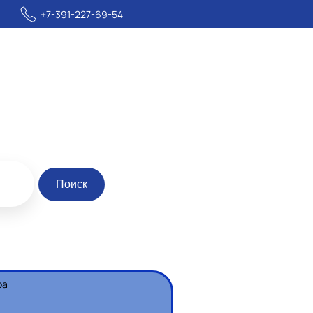
+7-391-227-69-54
Поиск
ра