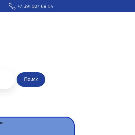
+7-391-227-69-54
Поиск
ра