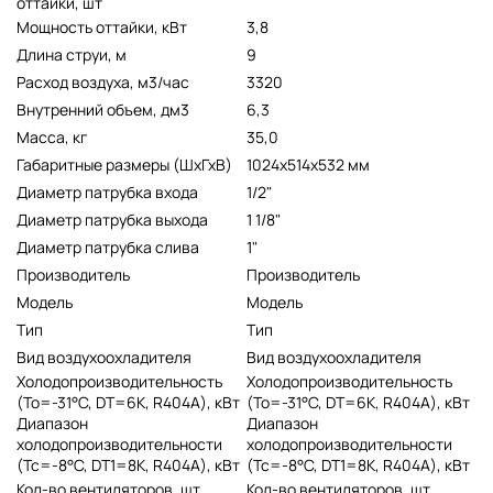
оттайки, шт
Мощность оттайки, кВт
3,8
Длина струи, м
9
Расход воздуха, м3/час
3320
Внутренний объем, дм3
6,3
Масса, кг
35,0
Габаритные размеры (ШхГхВ)
1024x514x532 мм
Диаметр патрубка входа
1/2"
Диаметр патрубка выхода
1 1/8"
Диаметр патрубка слива
1"
Производитель
Производитель
Модель
Модель
Тип
Тип
Вид воздухоохладителя
Вид воздухоохладителя
Холодопроизводительность
Холодопроизводительность
(To=-31°C, DT=6K, R404A), кВт
(To=-31°C, DT=6K, R404A), кВт
Диапазон
Диапазон
холодопроизводительности
холодопроизводительности
(Tc=-8°C, DT1=8K, R404A), кВт
(Tc=-8°C, DT1=8K, R404A), кВт
Кол-во вентиляторов, шт
Кол-во вентиляторов, шт