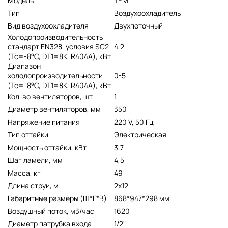
Модель
TEM
Тип
Воздухоохладитель
Вид воздухоохладителя
Двухпоточный
Холодопроизводительность
стандарт EN328, условия SC2
4,2
(Tc=-8°C, DT1=8K, R404A), кВт
Диапазон
холодопроизводительности
0-5
(Tc=-8°C, DT1=8K, R404A), кВт
Кол-во вентиляторов, шт
1
Диаметр вентиляторов, мм
350
Напряжение питания
220 V, 50 Гц
Тип оттайки
Электрическая
Мощность оттайки, кВт
3,7
Шаг ламели, мм
4,5
Масса, кг
49
Длина струи, м
2x12
Габаритные размеры (Ш*Г*В)
868*947*298 мм
Воздушный поток, м3/час
1620
Диаметр патрубка входа
1/2"