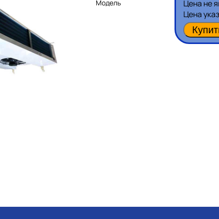
Модель
Цена не 
Цена ука