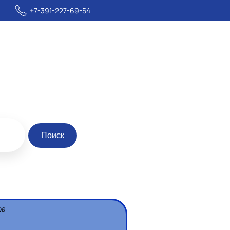
+7-391-227-69-54
Поиск
ра